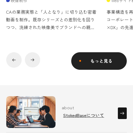
映像制作
Webサイト
CAの業務実態と「人となり」に切り込む密着
事業構造を
動画を制作。既存シリーズとの差別化を図り
コーポレー
つつ、洗練された映像美でブランドへの親近
×DX」の先
感と理解を深めました。
で、企業の
もっと見る
about
StokedBaseについて