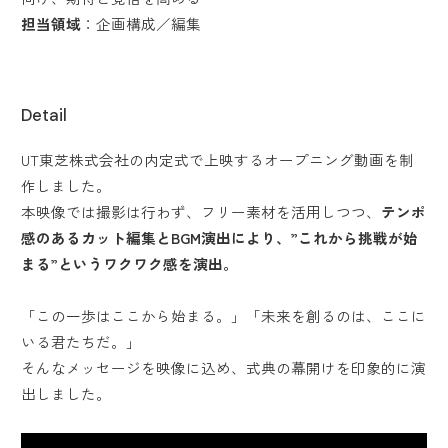
担当領域
：企画構成／編集
Detail
UT東芝株式会社の内定式で上映するオープニング動画を制
作しました。
本映像では撮影は行わず、フリー素材を活用しつつ、
テンポ
感のあるカット編集とBGM演出により、”これから挑戦が始
まる”というワクワク感を演出。
「この一歩はここから始まる。」「未来を創るのは、ここに
いる君たちだ。」
そんなメッセージを映像に込め、式典の幕開けを印象的に演
出しました。