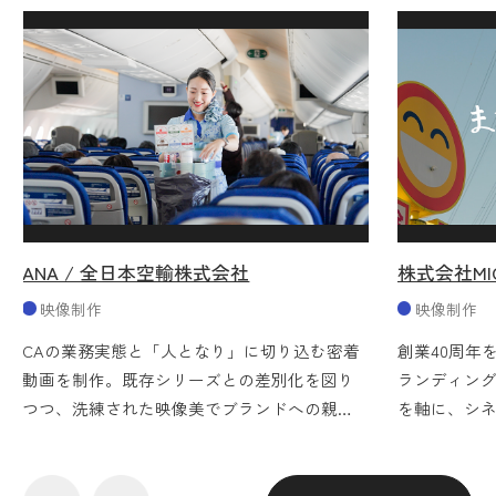
ANA / 全日本空輸株式会社
株式会社MI
映像制作
映像制作
CAの業務実態と「人となり」に切り込む密着
創業40周年
動画を制作。既存シリーズとの差別化を図り
ランディン
つつ、洗練された映像美でブランドへの親近
を軸に、シ
感と理解を深めました。
ジティブな